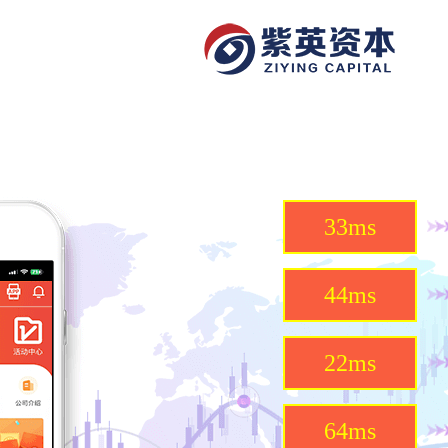
33ms
44ms
22ms
64ms